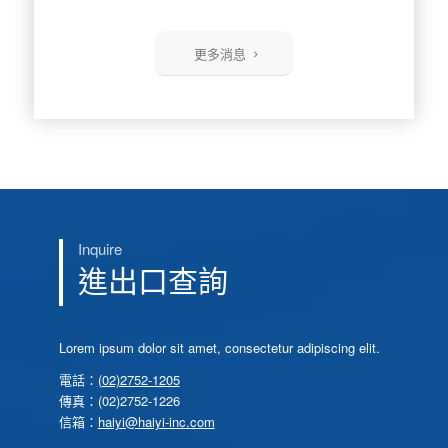
更多消息
Inquire
進出口查詢
Lorem ipsum dolor sit amet, consectetur adipiscing elit.
電話：
(02)2752-1205
傳真：(02)2752-1226
信箱：
haiyi@haiyi-inc.com