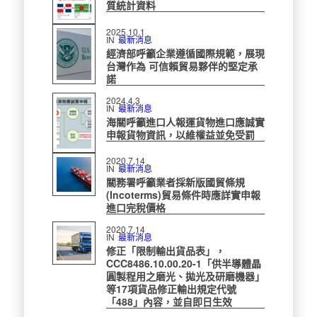
質統計資料
2025.10.1
IN
最新消息
經濟部呼籲企業遵循國際規範，展現
台灣作為 可信賴貿易夥伴的堅定承
諾
2024.4.3
IN
最新消息
海關呼籲進口人報運貨物進口應誠實
申報貨物資訊，以維權益並免受罰
2020.7.14
IN
最新消息
關務署呼籲業者採新版國貿條規
(Incoterms)貿易條件時應詳實申報
進口完稅價格
2020.7.14
IN
最新消息
修正「限制輸出貨品表」，
CCC8486.10.00.20-1「供半導體晶
圓製程用之磨光、拋光及研磨機器」
等17項貨品修正輸出規定代號
「488」內容，並自即日生效