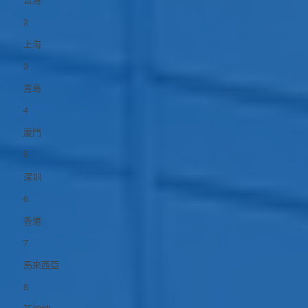
2
上海
3
青島
4
廈門
5
深圳
6
香港
7
馬來西亞
8